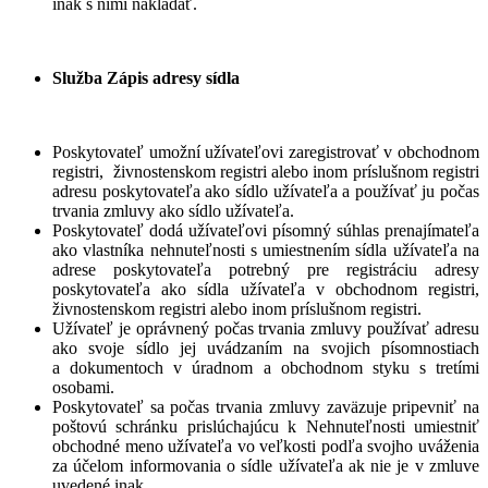
inak s nimi nakladať.
Služba Zápis adresy sídla
Poskytovateľ umožní užívateľovi zaregistrovať v obchodnom
registri, živnostenskom registri alebo inom príslušnom registri
adresu poskytovateľa ako sídlo užívateľa a používať ju počas
trvania zmluvy ako sídlo užívateľa.
Poskytovateľ dodá užívateľovi písomný súhlas prenajímateľa
ako vlastníka nehnuteľnosti s umiestnením sídla užívateľa na
adrese poskytovateľa potrebný pre registráciu adresy
poskytovateľa ako sídla užívateľa v obchodnom registri,
živnostenskom registri alebo inom príslušnom registri.
Užívateľ je oprávnený počas trvania zmluvy používať adresu
ako svoje sídlo jej uvádzaním na svojich písomnostiach
a dokumentoch v úradnom a obchodnom styku s tretími
osobami.
Poskytovateľ sa počas trvania zmluvy zaväzuje pripevniť na
poštovú schránku prislúchajúcu k Nehnuteľnosti umiestniť
obchodné meno užívateľa vo veľkosti podľa svojho uváženia
za účelom informovania o sídle užívateľa ak nie je v zmluve
uvedené inak.