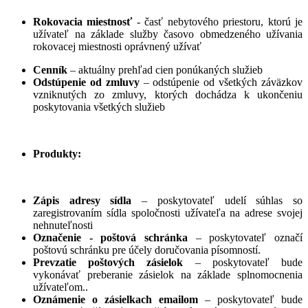
Rokovacia miestnosť
- časť nebytového priestoru, ktorú je
užívateľ na základe služby časovo obmedzeného užívania
rokovacej miestnosti oprávnený užívať
Cenník
– aktuálny prehľad cien ponúkaných služieb
Odstúpenie od zmluvy
– odstúpenie od všetkých záväzkov
vzniknutých zo zmluvy, ktorých dochádza k ukončeniu
poskytovania všetkých služieb
Produkty:
Zápis adresy sídla
– poskytovateľ udelí súhlas so
zaregistrovaním sídla spoločnosti užívateľa na adrese svojej
nehnuteľnosti
Označenie - poštová schránka
– poskytovateľ označí
poštovú schránku pre účely doručovania písomností.
Prevzatie poštových zásielok
– poskytovateľ bude
vykonávať preberanie zásielok na základe splnomocnenia
užívateľom..
Oznámenie o zásielkach emailom
– poskytovateľ bude