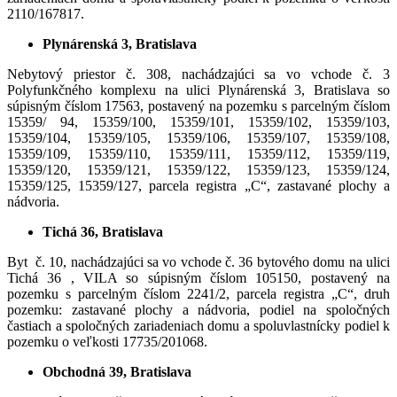
2110/167817.
Plynárenská 3, Bratislava
Nebytový priestor č. 308, nachádzajúci sa vo vchode č. 3
Polyfunkčného komplexu na ulici Plynárenská 3, Bratislava so
súpisným číslom 17563, postavený na pozemku s parcelným číslom
15359/ 94, 15359/100, 15359/101, 15359/102, 15359/103,
15359/104, 15359/105, 15359/106, 15359/107, 15359/108,
15359/109, 15359/110, 15359/111, 15359/112, 15359/119,
15359/120, 15359/121, 15359/122, 15359/123, 15359/124,
15359/125, 15359/127, parcela registra „C“, zastavané plochy a
nádvoria.
Tichá 36, Bratislava
Byt č. 10, nachádzajúci sa vo vchode č. 36 bytového domu na ulici
Tichá 36 , VILA so súpisným číslom 105150, postavený na
pozemku s parcelným číslom 2241/2, parcela registra „C“, druh
pozemku: zastavané plochy a nádvoria, podiel na spoločných
častiach a spoločných zariadeniach domu a spoluvlastnícky podiel k
pozemku o veľkosti 17735/201068.
Obchodná 39, Bratislava