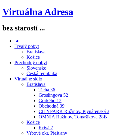
Virtuálna Adresa
bez starostí ...
◄
Trvalý pobyt
Bratislava
Košice
Prechodný pobyt
Slovensko
Česká republika
Virtuálne sídlo
Bratislava
Tichá 36
Groslingova 52
Gorkého 12
Obchodná 39
CITYPARK Ružinov, Plynárenská 3
OMNIA Ružinov, Tomašikova 28B
Košice
Krivá 7
Vrbové okr. Piešťany