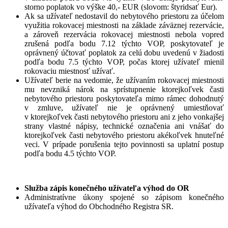
storno poplatok vo výške 40,- EUR (slovom: štyridsať Eur).
Ak sa užívateľ nedostavil do nebytového priestoru za účelom
využitia rokovacej miestnosti na základe záväznej rezervácie,
a zároveň rezervácia rokovacej miestnosti nebola vopred
zrušená podľa bodu 7.12 týchto VOP, poskytovateľ je
oprávnený účtovať poplatok za celú dobu uvedenú v žiadosti
podľa bodu 7.5 týchto VOP, počas ktorej užívateľ mienil
rokovaciu miestnosť užívať.
Užívateľ berie na vedomie, že užívaním rokovacej miestnosti
mu nevzniká nárok na sprístupnenie ktorejkoľvek časti
nebytového priestoru poskytovateľa mimo rámec dohodnutý
v zmluve, užívateľ nie je oprávnený umiestňovať
v ktorejkoľvek časti nebytového priestoru ani z jeho vonkajšej
strany vlastné nápisy, technické označenia ani vnášať do
ktorejkoľvek časti nebytového priestoru akékoľvek hnuteľné
veci. V prípade porušenia tejto povinnosti sa uplatní postup
podľa bodu 4.5 týchto VOP.
Služba zápis konečného užívateľa výhod do OR
Administratívne úkony spojené so zápisom konečného
užívateľa výhod do Obchodného Registra SR.