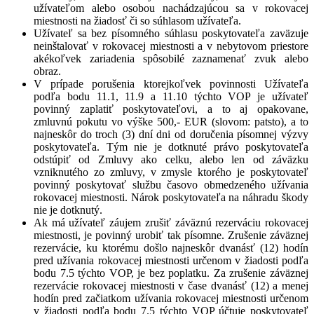
užívateľom alebo osobou nachádzajúcou sa v rokovacej
miestnosti na žiadosť či so súhlasom užívateľa.
Užívateľ sa bez písomného súhlasu poskytovateľa zaväzuje
neinštalovať v rokovacej miestnosti a v nebytovom priestore
akékoľvek zariadenia spôsobilé zaznamenať zvuk alebo
obraz.
V prípade porušenia ktorejkoľvek povinnosti Užívateľa
podľa bodu 11.1, 11.9 a 11.10 týchto VOP je užívateľ
povinný zaplatiť poskytovateľovi, a to aj opakovane,
zmluvnú pokutu vo výške 500,- EUR (slovom: patsto), a to
najneskôr do troch (3) dní dni od doručenia písomnej výzvy
poskytovateľa. Tým nie je dotknuté právo poskytovateľa
odstúpiť od Zmluvy ako celku, alebo len od záväzku
vzniknutého zo zmluvy, v zmysle ktorého je poskytovateľ
povinný poskytovať službu časovo obmedzeného užívania
rokovacej miestnosti. Nárok poskytovateľa na náhradu škody
nie je dotknutý.
Ak má užívateľ záujem zrušiť záväznú rezerváciu rokovacej
miestnosti, je povinný urobiť tak písomne. Zrušenie záväznej
rezervácie, ku ktorému došlo najneskôr dvanásť (12) hodín
pred užívania rokovacej miestnosti určenom v žiadosti podľa
bodu 7.5 týchto VOP, je bez poplatku. Za zrušenie záväznej
rezervácie rokovacej miestnosti v čase dvanásť (12) a menej
hodín pred začiatkom užívania rokovacej miestnosti určenom
v žiadosti podľa bodu 7.5 týchto VOP účtuje poskytovateľ