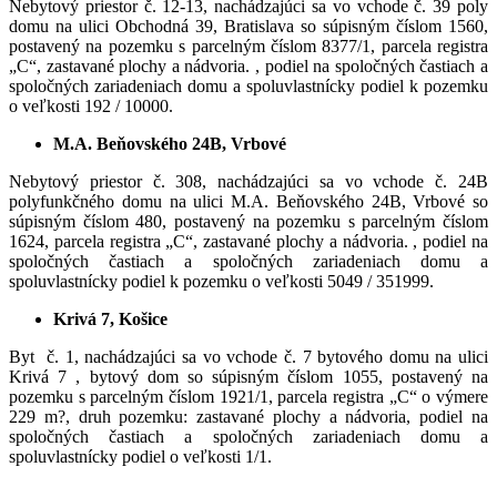
Nebytový priestor č. 12-13, nachádzajúci sa vo vchode č. 39 poly
domu na ulici Obchodná 39, Bratislava so súpisným číslom 1560,
postavený na pozemku s parcelným číslom 8377/1, parcela registra
„C“, zastavané plochy a nádvoria. , podiel na spoločných častiach a
spoločných zariadeniach domu a spoluvlastnícky podiel k pozemku
o veľkosti 192 / 10000.
M.A. Beňovského 24B, Vrbové
Nebytový priestor č. 308, nachádzajúci sa vo vchode č. 24B
polyfunkčného domu na ulici M.A. Beňovského 24B, Vrbové so
súpisným číslom 480, postavený na pozemku s parcelným číslom
1624, parcela registra „C“, zastavané plochy a nádvoria. , podiel na
spoločných častiach a spoločných zariadeniach domu a
spoluvlastnícky podiel k pozemku o veľkosti 5049 / 351999.
Krivá 7, Košice
Byt č. 1, nachádzajúci sa vo vchode č. 7 bytového domu na ulici
Krivá 7 , bytový dom so súpisným číslom 1055, postavený na
pozemku s parcelným číslom 1921/1, parcela registra „C“ o výmere
229 m?, druh pozemku: zastavané plochy a nádvoria, podiel na
spoločných častiach a spoločných zariadeniach domu a
spoluvlastnícky podiel o veľkosti 1/1.