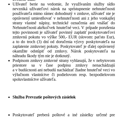
Užívateľ berie na vedomie, že využívaním služby sídlo
nevzniká užívateľovi nárok na sprístupnenie nehnuteľnosti
používateľa mimo rámec dohodnutý v zmluve, užívateľ nie je
oprávnený umiestňovať v nehnuteľnosti ani z jeho vonkajšej
strany vlastné nápisy, technické označenia ani vnášať do
Nehnuteľnosti akékoľvek hnuteľné veci. V prípade porušenia
tejto povinnosti je užívateľ povinný zaplatiť poskytovateľovi
zmluvnú pokutu vo výške 500,- EUR (slovom: paťsto Eur),
a to do troch (3) dní od doručenia výzvy poskytovateľa na
zaplatenie zmluvnej pokuty. Poskytovateľ je ďalej oprávnený
okamžite odstúpiť od zmluvy. Nárok poskytovateľa na
náhradu škody tým nie je dotknutý.
Podpisom zmluvy zmluvné strany vyhlasujú, že v nebytovom
priestore sa v čase podpisu zmluvy nenachádzajú
a v budúcnosti ani nebudú nachádzať žiadne hnuteľné veci vo
výlučnom vlastníctve či podielovom resp. bezpodielovom
spoluvlastníctve užívateľa.
Služba Prevzatie poštových zásielok
Poskytovateľ preberá poštové a iné zásielky určené pre