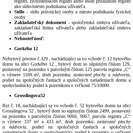
registri, živnostenskom registri alebo inom príslušnom registri
ako sídlo/miesto podnikania užívateľa
Sídlo
– sídlo právnickej osoby a miesto podnikania fyzickej
osoby
Zakladateľský dokument
- spoločenská zmluva užívateľa,
zakladateľská listina užívateľa alebo zakladateľská zmluva
užívateľa
Nehnuteľnosť
:
Gorkého 12
Nebytový priestor č.329 , nachádzajúci sa vo vchode č. 12 bytového
domu na ulici Gorkého 12 , bytový dom so súpisným číslom 129,
postavený na pozemku s parcelným číslom 125 parcela registra „C“
o výmere 1169 m², druh pozemku:
zastavané plochy a nádvoria
,
podiel na spoločných častiach a spoločných zariadeniach domu a
spoluvlastnícky podiel k pozemkom o veľkosti 75
/10000.
Grosslingova52
Byt č. 18, nachádzajúci sa vo vchode č. 52 bytového domu na ulici
Grosslingova 52 , bytový dom so súpisným číslom 2499, postavený
na pozemku s parcelným číslom
9066, 9067
, parcela registra „C“
o výmere 337 m² a 433 m², druh pozemku:
zastavané plochy
a nádvoria
, podiel na spoločných častiach a spoločných
zariadeniach domu a spoluvlastnícky podiel k pozemku o veľkosti