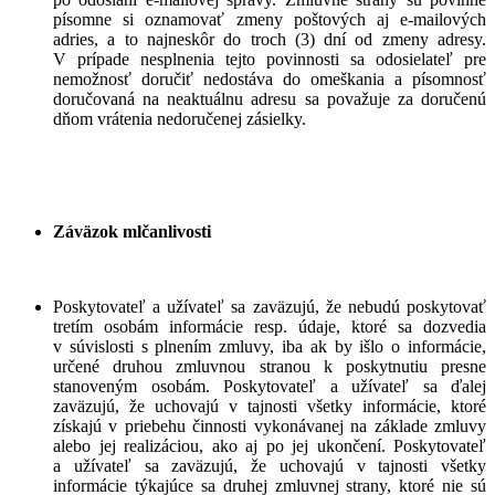
písomne si oznamovať zmeny poštových aj e-mailových
adries, a to najneskôr do troch (3) dní od zmeny adresy.
V prípade nesplnenia tejto povinnosti sa odosielateľ pre
nemožnosť doručiť nedostáva do omeškania a písomnosť
doručovaná na neaktuálnu adresu sa považuje za doručenú
dňom vrátenia nedoručenej zásielky.
Záväzok mlčanlivosti
Poskytovateľ a užívateľ sa zaväzujú, že nebudú poskytovať
tretím osobám informácie resp. údaje, ktoré sa dozvedia
v súvislosti s plnením zmluvy, iba ak by išlo o informácie,
určené druhou zmluvnou stranou k poskytnutiu presne
stanoveným osobám. Poskytovateľ a užívateľ sa ďalej
zaväzujú, že uchovajú v tajnosti všetky informácie, ktoré
získajú v priebehu činnosti vykonávanej na základe zmluvy
alebo jej realizáciou, ako aj po jej ukončení. Poskytovateľ
a užívateľ sa zaväzujú, že uchovajú v tajnosti všetky
informácie týkajúce sa druhej zmluvnej strany, ktoré nie sú