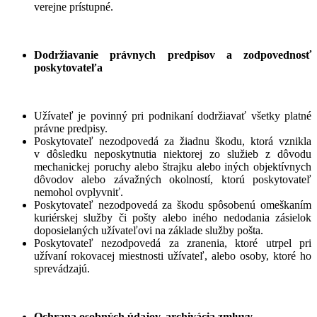
verejne prístupné.
Dodržiavanie právnych predpisov a zodpovednosť
poskytovateľa
Užívateľ je povinný pri podnikaní dodržiavať všetky platné
právne predpisy.
Poskytovateľ nezodpovedá za žiadnu škodu, ktorá vznikla
v dôsledku neposkytnutia niektorej zo služieb z dôvodu
mechanickej poruchy alebo štrajku alebo iných objektívnych
dôvodov alebo závažných okolností, ktorú poskytovateľ
nemohol ovplyvniť.
Poskytovateľ nezodpovedá za škodu spôsobenú omeškaním
kuriérskej služby či pošty alebo iného nedodania zásielok
doposielaných užívateľovi na základe služby pošta.
Poskytovateľ nezodpovedá za zranenia, ktoré utrpel pri
užívaní rokovacej miestnosti užívateľ, alebo osoby, ktoré ho
sprevádzajú.
Ochrana osobných údajov, archivácia zmluvy