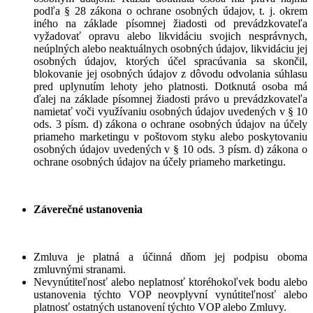
podľa § 28 zákona o ochrane osobných údajov, t. j. okrem
iného na základe písomnej žiadosti od prevádzkovateľa
vyžadovať opravu alebo likvidáciu svojich nesprávnych,
neúplných alebo neaktuálnych osobných údajov, likvidáciu jej
osobných údajov, ktorých účel spracúvania sa skončil,
blokovanie jej osobných údajov z dôvodu odvolania súhlasu
pred uplynutím lehoty jeho platnosti. Dotknutá osoba má
ďalej na základe písomnej žiadosti právo u prevádzkovateľa
namietať voči využívaniu osobných údajov uvedených v § 10
ods. 3 písm. d) zákona o ochrane osobných údajov na účely
priameho marketingu v poštovom styku alebo poskytovaniu
osobných údajov uvedených v § 10 ods. 3 písm. d) zákona o
ochrane osobných údajov na účely priameho marketingu.
Záverečné ustanovenia
Zmluva je platná a účinná dňom jej podpisu oboma
zmluvnými stranami.
Nevynútiteľnosť alebo neplatnosť ktoréhokoľvek bodu alebo
ustanovenia týchto VOP neovplyvní vynútiteľnosť alebo
platnosť ostatných ustanovení týchto VOP alebo Zmluvy.