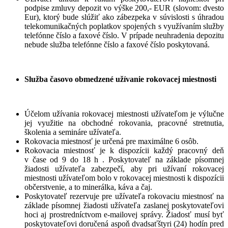
podpise zmluvy depozit vo výške 200,- EUR (slovom: dvesto
Eur), ktorý bude slúžiť ako zábezpeka v súvislosti s úhradou
telekomunikačných poplatkov spojených s využívaním služby
telefónne číslo a faxové číslo. V prípade neuhradenia depozitu
nebude služba telefónne číslo a faxové číslo poskytovaná.
Služba časovo obmedzené užívanie rokovacej miestnosti
Účelom užívania rokovacej miestnosti užívateľom je výlučne
jej využitie na obchodné rokovania, pracovné stretnutia,
školenia a semináre užívateľa.
Rokovacia miestnosť je určená pre maximálne 6 osôb.
Rokovacia miestnosť je k dispozícii každý pracovný deň
v čase od 9 do 18 h . Poskytovateľ na základe písomnej
žiadosti užívateľa zabezpečí, aby pri užívaní rokovacej
miestnosti užívateľom bolo v rokovacej miestnosti k dispozícii
občerstvenie, a to minerálka, káva a čaj.
Poskytovateľ rezervuje pre užívateľa rokovaciu miestnosť na
základe písomnej žiadosti užívateľa zaslanej poskytovateľovi
hoci aj prostredníctvom e-mailovej správy. Žiadosť musí byť
poskytovateľovi doručená aspoň dvadsaťštyri (24) hodín pred