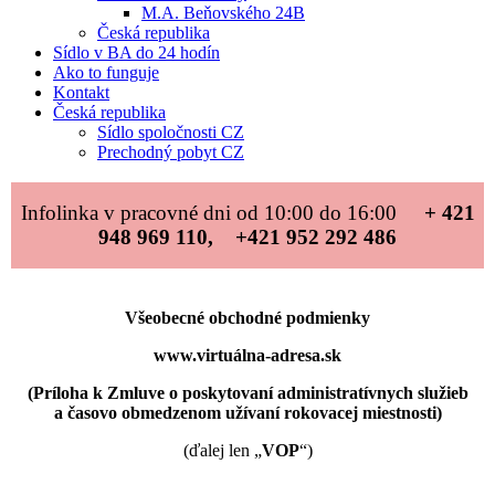
M.A. Beňovského 24B
Česká republika
Sídlo v BA do 24 hodín
Ako to funguje
Kontakt
Česká republika
Sídlo spoločnosti CZ
Prechodný pobyt CZ
Infolinka v pracovné dni od 10:00 do 16:00
+ 421
948 969 110, +421 952 292 486
Všeobecné obchodné podmienky
www.virtuálna-adresa.sk
(Príloha k Zmluve o poskytovaní administratívnych služieb
a časovo obmedzenom užívaní rokovacej miestnosti)
(ďalej len „
VOP
“)