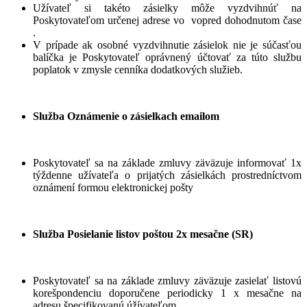
Užívateľ si takéto zásielky môže vyzdvihnúť na
Poskytovateľom určenej adrese vo vopred dohodnutom čase
.
V prípade ak osobné vyzdvihnutie zásielok nie je súčasťou
balíčka je Poskytovateľ oprávnený účtovať za túto službu
poplatok v zmysle cenníka dodatkových služieb.
Služba Oznámenie o zásielkach emailom
Poskytovateľ sa na základe zmluvy zäväzuje informovať 1x
týždenne užívateľa o prijatých zásielkách prostredníctvom
oznámení formou elektronickej pošty
Služba Posielanie listov poštou 2x mesačne (SR)
Poskytovateľ sa na základe zmluvy zäväzuje zasielať listovú
korešpondenciu doporučene periodicky 1 x mesačne na
adresu špecifikovanú úžívateľom.