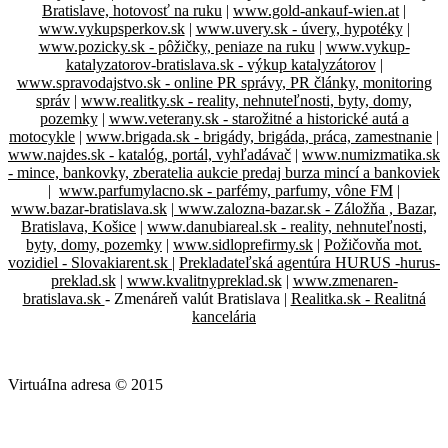
Bratislave, hotovosť na ruku
|
www.gold-ankauf-wien.at
|
www.vykupsperkov.sk
|
www.uvery.sk - úvery, hypotéky
|
www.pozicky.sk - pôžičky, peniaze na ruku
|
www.vykup-
katalyzatorov-bratislava.sk - výkup katalyzátorov
|
www.spravodajstvo.sk - online PR správy, PR články, monitoring
správ
|
www.realitky.sk - reality, nehnuteľnosti, byty, domy,
pozemky
|
www.veterany.sk - starožitné a historické autá a
motocykle
|
www.brigada.sk - brigády, brigáda, práca, zamestnanie
|
www.najdes.sk - katalóg, portál, vyhľadávač
|
www.numizmatika.sk
- mince, bankovky, zberatelia aukcie predaj burza mincí a bankoviek
|
www.parfumylacno.sk - parfémy, parfumy, vône FM
|
www.bazar-bratislava.sk
|
www.zalozna-bazar.sk - Záložňa , Bazar,
Bratislava, Košice
|
www.danubiareal.sk - reality, nehnuteľnosti,
byty, domy, pozemky
|
www.sidloprefirmy.sk
|
Požičovňa mot.
vozidiel - Slovakiarent.sk
|
Prekladateľská agentúra HURUS -hurus-
preklad.sk
|
www.kvalitnypreklad.sk
|
www.zmenaren-
bratislava.sk
- Zmenáreň valút Bratislava |
Realitka.sk - Realitná
kancelária
VirtuáIna adresa © 2015