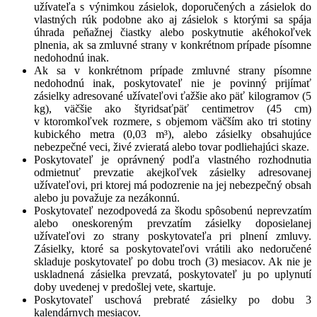
užívateľa s výnimkou zásielok, doporučených a zásielok do
vlastných rúk podobne ako aj zásielok s ktorými sa spája
úhrada peňažnej čiastky alebo poskytnutie akéhokoľvek
plnenia, ak sa zmluvné strany v konkrétnom prípade písomne
nedohodnú inak.
Ak sa v konkrétnom prípade zmluvné strany písomne
nedohodnú inak, poskytovateľ nie je povinný prijímať
zásielky adresované užívateľovi ťažšie ako päť kilogramov (5
kg), väčšie ako štyridsaťpäť centimetrov (45 cm)
v ktoromkoľvek rozmere, s objemom väčším ako tri stotiny
kubického metra (0,03 m³), alebo zásielky obsahujúce
nebezpečné veci, živé zvieratá alebo tovar podliehajúci skaze.
Poskytovateľ je oprávnený podľa vlastného rozhodnutia
odmietnuť prevzatie akejkoľvek zásielky adresovanej
užívateľovi, pri ktorej má podozrenie na jej nebezpečný obsah
alebo ju považuje za nezákonnú.
Poskytovateľ nezodpovedá za škodu spôsobenú neprevzatím
alebo oneskoreným prevzatím zásielky doposielanej
užívateľovi zo strany poskytovateľa pri plnení zmluvy.
Zásielky, ktoré sa poskytovateľovi vrátili ako nedoručené
skladuje poskytovateľ po dobu troch (3) mesiacov. Ak nie je
uskladnená zásielka prevzatá, poskytovateľ ju po uplynutí
doby uvedenej v predošlej vete, skartuje.
Poskytovateľ uschová prebraté zásielky po dobu 3
kalendárnych mesiacov.