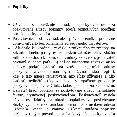
Poplatky
Užívateľ sa zaväzuje uhrádzať poskytovateľovi za
poskytované služby poplatky podľa jednotlivých položiek
cenníka poskytovateľa.
Poskytovateľ si vyhradzuje právo cenník priebežne
upravovať, a to bez oznámenia adresovaného užívateľovi.
. Ak došlo k ukončeniu záväzku vzniknutého zo zmluvy, na
základe ktorého poskytovateľ poskytoval užívateľovi službu
sídlo, alebo došlo k ukončeniu zmluvy ako celku, je užívateľ
povinný v lehote päťt ( 5) dní od ukončenia záväzku alebo
zmluvy podať žiadosť na zrušenie registrácii adresy
poskytovateľa v obchodnom registri a živnostenskom registri,
kde je táto adresa registrovaná ako sídlo užívateľa a túto
žiadosť predložiť poskytovateľovi , v opačnom prípade je
poskytovateľ oprávnený túto žiadosť podať bezodkladne sám.
Užívateľ hradí poplatky za poskytované služby na základe
faktúry vystavenej poskytovateľom. Poskytovateľ zasiela
užívateľovi faktúry na úhradu poplatkov za poskytované
služby výlučne elektronickou formou na e-mailovú adresu
užívateľa uvedenú v zmluve. Užívateľ uhrádza poplatky
bezhotovostným prevodom na bankový účet poskytovateľa