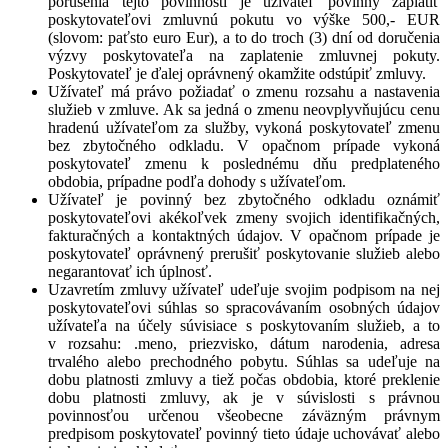
porušenia tejto povinnosti je užívateľ povinný zaplatiť
poskytovateľovi zmluvnú pokutu vo výške 500,- EUR
(slovom: paťsto euro Eur), a to do troch (3) dní od doručenia
výzvy poskytovateľa na zaplatenie zmluvnej pokuty.
Poskytovateľ je ďalej oprávnený okamžite odstúpiť zmluvy.
Užívateľ má právo požiadať o zmenu rozsahu a nastavenia
služieb v zmluve. Ak sa jedná o zmenu neovplyvňujúcu cenu
hradenú užívateľom za služby, vykoná poskytovateľ zmenu
bez zbytočného odkladu. V opačnom prípade vykoná
poskytovateľ zmenu k poslednému dňu predplateného
obdobia, prípadne podľa dohody s užívateľom.
Užívateľ je povinný bez zbytočného odkladu oznámiť
poskytovateľovi akékoľvek zmeny svojich identifikačných,
fakturačných a kontaktných údajov. V opačnom prípade je
poskytovateľ oprávnený prerušiť poskytovanie služieb alebo
negarantovať ich úplnosť.
Uzavretím zmluvy užívateľ udeľuje svojim podpisom na nej
poskytovateľovi súhlas so spracovávaním osobných údajov
užívateľa na účely súvisiace s poskytovaním služieb, a to
v rozsahu: .meno, priezvisko, dátum narodenia, adresa
trvalého alebo prechodného pobytu. Súhlas sa udeľuje na
dobu platnosti zmluvy a tiež počas obdobia, ktoré preklenie
dobu platnosti zmluvy, ak je v súvislosti s právnou
povinnosťou určenou všeobecne záväzným právnym
predpisom poskytovateľ povinný tieto údaje uchovávať alebo