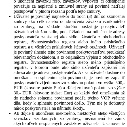
o ukončení záväzku resp. záväzkov, výpoveď či odstúpenie
považuje za neplatné a zmluvné strany sú povinné naďalej
postupovať v plnom rozsahu podľa tejto zmluvy.
Užívateľ je povinný najneskôr do troch (3) dní od skončenia
zmluvy ako celku alebo od skončenia záväzku vzniknutého
zo zmluvy, na základe ktorého poskytuje poskytovateľ
užívateľovi službu sídlo, podať žiadosť na odhlásenie adresy
poskytovateľa zapísanej ako sídlo užívateľa z obchodného
registra, živnostenského registra alebo iného príslušného
registra a u všetkých príslušných štátnych orgánoch. Užívateľ
je povinný slnenie tejto povinnosti poskytovateľovi preukázať
relevantným dokladom, a to originálom výpisu z obchodného
registra, živnostenského registra alebo iného príslušného
registra, v ktorom bude ako sídlo užívateľa zapísaná iná
adresa ako je adresa poskytovateľa. Ak sa užívateľ dostane do
omeškania so splnením tejto povinnosti, je povinný zaplatiť
poskytovateľovi jednorazovú zmluvnú pokutu vo výške 500,-
EUR (slovom: patsto Eur) a ďalej zmluvnú pokutu vo výške
30,- EUR (slovom: tridsať Eur) za každý deň omeškania až
do riadneho splnenia povinnosti podľa týchto VOP vrátane
dňa, kedy k splneniu povinnosti došlo. Tým nie je dotknutý
nárok poskytovateľa na náhradu škody..
Ak dôjde k ukončeniu niektorého, niektorých alebo všetkých
záväzkov vzniknutých zo zmluvy, neznamená to zánik
akýchkoľvek nesplatených záväzkov užívateľa. Ustanovenie