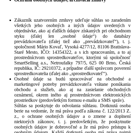
Zákazník uzatvorením zmluvy udeľuje súhlas so zaradením
všetkých jeho osobných a iných údajov uvedených v
objednávke, ako aj ďalších údajov získaných pri obchodnom
styku (ďalej len „osobné údaje“) do databázy
prevádzkovateľa (ďalej tiež ako „prevádzkovateľ“), t. j.
spoločnosti Mário Kovaľ, Vysoká 4277/12, 81106 Bratislava-
Staré Mesto, IČO: 14354322, a s ich spracovaním, a to aj
prostredníctvom sprostredkovateľov, ktorými sú spoločnosť
SmartSelling a.s., Netroufalky 797/5, 625 00 Brno, Česká
republika, IČ: 29210372, a prípadne ďalší správcom poverení
sprostredkovatelia (ďalej ako „sprostredkovateľ“).
Osobné údaje sa budú spracovávať na obchodné a
marketingové potreby prevádzkovateľa vrátane ponúkania
obchodu a služieb, ako aj na zasielanie obchodných
oznámení, okrem iného aj prostredníctvom elektronických
prostriedkov (predovšetkým formou e-mailu a SMS správ).
Súhlas sa poskytuje do odvolania súhlasu. Dotknutá osoba
berie na vedomie, že má práva podľa zákona č. 122/2013 Z.
z., o ochrane osobných údajov a o zmene a doplnení
niektorých zákonov, t. j. predovšetkým, že poskytnutie
osobných údajov je dobrovoľné a že má právo prístupu k
osobným údajom. Každá dotknutá osoba má práva najmä