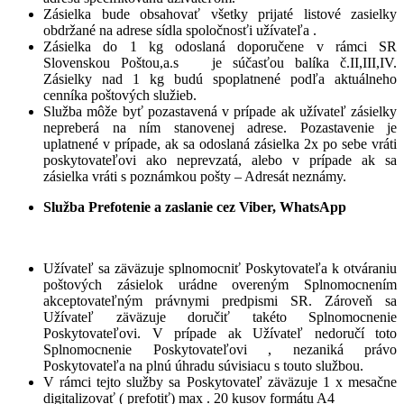
Zásielka bude obsahovať všetky prijaté listové zasielky
obdržané na adrese sídla spoločnosťi užívateľa .
Zásielka do 1 kg odoslaná doporučene v rámci SR
Slovenskou Poštou,a.s je súčasťou balíka č.II,III,IV.
Zásielky nad 1 kg budú spoplatnené podľa aktuálneho
cenníka poštových služieb.
Služba môže byť pozastavená v prípade ak užívateľ zásielky
nepreberá na ním stanovenej adrese. Pozastavenie je
uplatnené v prípade, ak sa odoslaná zásielka 2x po sebe vráti
poskytovateľovi ako neprevzatá, alebo v prípade ak sa
zásielka vráti s poznámkou pošty – Adresát neznámy.
Služba Prefotenie a zaslanie cez Viber, WhatsApp
Užívateľ sa zäväzuje splnomocniť Poskytovateľa k otváraniu
poštových zásielok urádne overeným Splnomocnením
akceptovateľným právnymi predpismi SR. Zároveň sa
Užívateľ zäväzuje doručiť takéto Splnomocnenie
Poskytovateľovi. V prípade ak Užívateľ nedoručí toto
Splnomocnenie Poskytovateľovi , nezaniká právo
Poskytovateľa na plnú úhradu súvisiacu s touto službou.
V rámci tejto služby sa Poskytovateľ zäväzuje 1 x mesačne
digitalizovať ( prefotiť) max . 20 kusov formátu A4