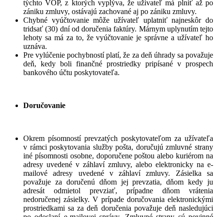
týchto VOP, z ktorých vyplýva, že užívateľ má plniť až po
zániku zmluvy, ostávajú zachované aj po zániku zmluvy.
Chybné vyúčtovanie môže užívateľ uplatniť najneskôr do
tridsať (30) dní od doručenia faktúry. Márnym uplynutím tejto
lehoty sa má za to, že vyúčtovanie je správne a užívateľ ho
uznáva.
Pre vylúčenie pochybností platí, že za deň úhrady sa považuje
deň, kedy boli finančné prostriedky pripísané v prospech
bankového účtu poskytovateľa.
Doručovanie
Okrem písomností prevzatých poskytovateľom za užívateľa
v rámci poskytovania služby pošta, doručujú zmluvné strany
iné písomnosti osobne, doporučene poštou alebo kuriérom na
adresy uvedené v záhlaví zmluvy, alebo elektronicky na e-
mailové adresy uvedené v záhlaví zmluvy. Zásielka sa
považuje za doručenú dňom jej prevzatia, dňom kedy ju
adresát odmietol prevziať, prípadne dňom vrátenia
nedoručenej zásielky. V prípade doručovania elektronickými
prostriedkami sa za deň doručenia považuje deň nasledujúci
po odoslaní e-mailovej správy. Zmluvné strany sú povinné