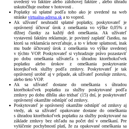
uvedený vo faktúre alebo zálohovej faktúre , alebo úhradu
uskutočňuje osobne v hotovosti .
Poplatky sú splatné podľa toho ako je uvedené na web
stránke
virtualna-adresa.sk
a to vopred.
Ak užívateľ neuhradil splatné poplatky, poskytovateľ je
oprávnený účtovať úrok z omeškania vo výške 0,05% z
dlžnej čiastky za každý deň omeškania. Ak užívateľ
vystavenú faktúru reklamuje, je povinný zaplatiť čiastku, na
ktorú sa reklamácia nevzťahuje, a to v lehote splatnosti, inak
mu bude účtovaný úrok z omeškania vo výške uvedenej
v týchto VOP. Poskytovateľ si vyhradzuje právo pozastaviť
po dobu omeškania užívateľa s úhradou ktoréhokoľvek
poplatku alebo úrokov z omeškania poskytovanie
ktorejkoľvek služby podľa zmluvy. Poskytovateľ je tak
oprávnený urobiť aj v prípade, ak užívateľ porušuje zmluvu,
alebo tieto VOP.
Ak sa užívateľ dostane do omeškania s úhradou
ktoréhokoľvek poplatku za služby poskytované podľa
zmluvy po dobu dlhšiu ako tridsať (15) dní, je poskytovateľ
oprávnený okamžite odstúpiť od zmluvy.
Poskytovateľ je oprávnený okamžite odstúpiť od zmluvy aj
vtedy, ak sa užívateľ opakovane dostane do omeškania
s úhradou ktoréhokoľvek poplatku za služby poskytované na
základe zmluvy bez ohľadu na počet dní v omeškaní. Pre
vylúčenie pochybností platí, že za opakované omeškania sa