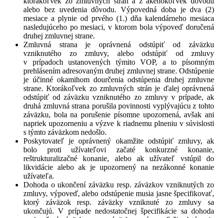
ktorákoľvek zo zmluvných strán a z akéhokoľvek dôvodu
alebo bez uvedenia dôvodu. Výpovedná doba je dva (2)
mesiace a plynie od prvého (1.) dňa kalendárneho mesiaca
nasledujúceho po mesiaci, v ktorom bola výpoveď doručená
druhej zmluvnej strane.
Zmluvná strana je oprávnená odstúpiť od záväzku
vzniknutého zo zmluvy, alebo odstúpiť od zmluvy
v prípadoch ustanovených týmito VOP, a to písomným
prehlásením adresovaným druhej zmluvnej strane. Odstúpenie
je účinné okamihom dourčenia odstúpenia druhej zmluvne
strane. Ktorákoľvek zo zmluvných strán je ďalej oprávnená
odstúpiť od záväzku vzniknutého zo zmluvy v prípade, ak
druhá zmluvná strana porušila povinnosti vyplývajúcu z tohto
záväzku, bola na porušenie písomne upozornená, avšak ani
napriek upozorneniu a výzve k riadnemu plneniu v súvislosti
s týmto záväzkom nedošlo.
Poskytovateľ je oprávnený okamžite odstúpiť zmluvy, ak
bolo proti užívateľovi začaté konkurzné konanie,
reštrukturalizačné konanie, alebo ak užívateľ vstúpil do
likvidácie alebo ak je upozornený na nezákonné konanie
užívateľa.
Dohoda o ukončení záväzku resp. záväzkov vzniknutých zo
zmluvy, výpoveď, alebo odstúpenie musia jasne špecifikovať,
ktorý záväzok resp. záväzky vzniknuté zo zmluvy sa
ukončujú. V prípade nedostatočnej špecifikácie sa dohoda