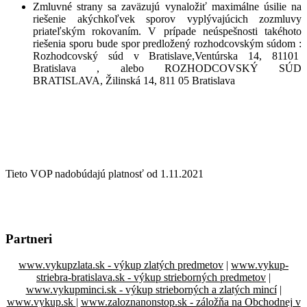
Zmluvné strany sa zaväzujú vynaložiť maximálne úsilie na
riešenie akýchkoľvek sporov vyplývajúcich zozmluvy
priateľským rokovaním. V prípade neúspešnosti takéhoto
riešenia sporu bude spor predložený rozhodcovským súdom :
Rozhodcovský súd v Bratislave,Ventúrska 14, 81101
Bratislava , alebo ROZHODCOVSKÝ SÚD
BRATISLAVA, Žilinská 14, 811 05 Bratislava
Tieto VOP nadobúdajú platnosť od 1.11.2021
Partneri
www.vykupzlata.sk - výkup zlatých predmetov
|
www.vykup-
striebra-bratislava.sk - výkup strieborných predmetov
|
www.vykupminci.sk - výkup strieborných a zlatých mincí
|
www.vykup.sk
|
www.zaloznanonstop.sk - záložňa na Obchodnej v