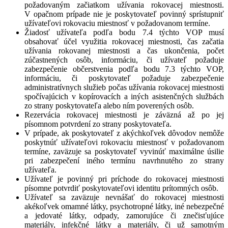
požadovaným začiatkom užívania rokovacej miestnosti.
V opačnom prípade nie je poskytovateľ povinný sprístupniť
užívateľovi rokovaciu miestnosť v požadovanom termíne.
Žiadosť užívateľa podľa bodu 7.4 týchto VOP musí
obsahovať účel využitia rokovacej miestnosti, čas začatia
užívania rokovanej miestnosti a čas ukončenia, počet
zúčastnených osôb, informáciu, či užívateľ požaduje
zabezpečenie občerstvenia podľa bodu 7.3 týchto VOP,
informáciu, či poskytovateľ požaduje zabezpečenie
administratívnych služieb počas užívania rokovacej miestnosti
spočívajúcich v kopírovacích a iných asistenčných službách
zo strany poskytovateľa alebo ním poverených osôb.
Rezervácia rokovacej miestnosti je záväzná až po jej
písomnom potvrdení zo strany poskytovateľa.
V prípade, ak poskytovateľ z akýchkoľvek dôvodov nemôže
poskytnúť užívateľovi rokovaciu miestnosť v požadovanom
termíne, zaväzuje sa poskytovateľ vyvinúť maximálne úsilie
pri zabezpečení iného termínu navrhnutého zo strany
užívateľa.
Užívateľ je povinný pri príchode do rokovacej miestnosti
písomne potvrdiť poskytovateľovi identitu prítomných osôb.
Užívateľ sa zaväzuje nevnášať do rokovacej miestnosti
akékoľvek omamné látky, psychotropné látky, iné nebezpečné
a jedovaté látky, odpady, zamorujúce či znečisťujúce
materiály, infekčné látky a materiály, či už samotným