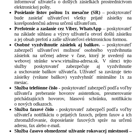
informovať užívateľa o došlých zásielkách prostredníctvom
elektronickej pošty.
Posielanie listov poštou 1x mesačne (SR)
– poskytovateľ
bude zasielať užívateľovi všetky prijaté zásielky na
korešpondenčnú adresu určenú užívateľom.
Prefotenie a zaslanie cez Viber, WhatsApp
– poskytovateľ
na základe súhlasu a výzvy užívateľa otvorí došlú zásielku
a jej obsah prefotí a zašle užívateľovi elektronickou formou.
Osobné vyzdvihnutie zásielok aj balíkov.
– poskytovateľ
zabezpečí užívateľovi možnosť osobného vyzdvihnutia
zásielok na určenej adrese v čase, ktorý je uvedený na
webovej stránke www.virtuálna-adresa.sk. V rámci tejto
služby poskytovateľ zabezpečuje aj vyzdvihnutie
a uschovanie balíkov užívateľa. Užívateľ sa zaväzuje tieto
zásielky (vrátane balíkov) vyzdvyhnúť minimálne 1x za
mesiac.
Služba telefónne číslo
- poskytovateľ zabezpečí podľa voľby
užívateľa preberanie hovorov asistentkou, presmerovanie
prichádzajúcich hovorov, hlasovú schránku, notifikáciu
o nových odkazoch.
Služba faxové číslo
- poskytovateľ zabezpečí podľa voľby
užívateľa notifikáciu o prijatých faxoch, príjem faxov a ich
zhromažďovanie, doposielanie faxových správ na určenú
adresu, fax alebo e-mail.
Služba časovo obmedzené užívanie rokovacej miestnosti –