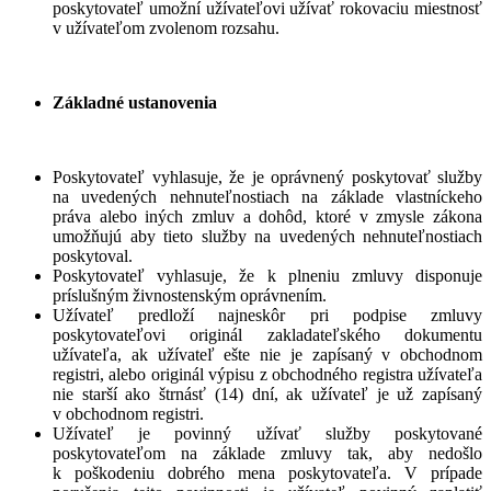
poskytovateľ umožní užívateľovi užívať rokovaciu miestnosť
v užívateľom zvolenom rozsahu.
Základné ustanovenia
Poskytovateľ vyhlasuje, že je oprávnený poskytovať služby
na uvedených nehnuteľnostiach na základe vlastníckeho
práva alebo iných zmluv a dohôd, ktoré v zmysle zákona
umožňujú aby tieto služby na uvedených nehnuteľnostiach
poskytoval.
Poskytovateľ vyhlasuje, že k plneniu zmluvy disponuje
príslušným živnostenským oprávnením.
Užívateľ predloží najneskôr pri podpise zmluvy
poskytovateľovi originál zakladateľského dokumentu
užívateľa, ak užívateľ ešte nie je zapísaný v obchodnom
registri, alebo originál výpisu z obchodného registra užívateľa
nie starší ako štrnásť (14) dní, ak užívateľ je už zapísaný
v obchodnom registri.
Užívateľ je povinný užívať služby poskytované
poskytovateľom na základe zmluvy tak, aby nedošlo
k poškodeniu dobrého mena poskytovateľa. V prípade