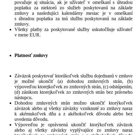
považuje aj situácia, ak je užívateľ v omeškaní s úhradou
poplatku za niektorú zo služieb poskytovanú na základe
zmluvy a nasledujúci kalendárny mesiac je v omeškaní
s úhradou poplatku za inú službu poskytovanú na základe
zmluvy.
Všetky platby za poskytované služby uskutočňuje užívateľ
v mene EUR.
Platnosť zmluvy
Záväzok poskytovať ktorúkoľvek službu dojednanú v zmluve
je možné ukončiť (a) dohodou zmluvných strán, (b)
výpoveďou ktorejkoľvek zo zmluvných strán, (c) odstúpením,
(d) zánikom ktorejkoľvek zo zmluvných strán bez právneho
nástupcu.
Dohodou zmluvných strán možno ukončiť ktorýkoľvek
záväzok alebo aj všetky záväzky vzniknuté zo zmluvy naraz
k akémukoľvek dňu a z akéhokoľvek dôvodu alebo bez
uvedenia dôvodu.
Výpoveďou je oprávnená ukončiť ktorýkoľvek záväzok
alebo aj všetky záväzky vyplývajúce zo zmluvy naraz