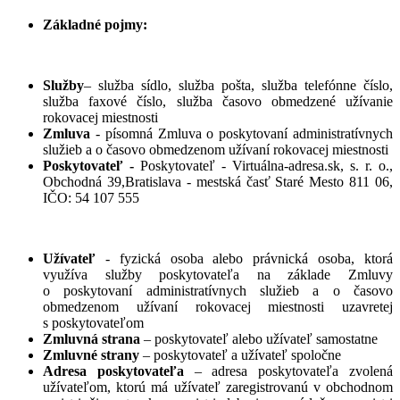
Základné pojmy:
Služby
– služba sídlo, služba pošta, služba telefónne číslo,
služba faxové číslo, služba časovo obmedzené užívanie
rokovacej miestnosti
Zmluva
- písomná Zmluva o poskytovaní administratívnych
služieb a o časovo obmedzenom užívaní rokovacej miestnosti
Poskytovateľ -
Poskytovateľ - Virtuálna-adresa.sk, s. r. o.,
Obchodná 39,Bratislava - mestská časť Staré Mesto 811 06,
IČO: 54 107 555
Užívateľ
- fyzická osoba alebo právnická osoba, ktorá
využíva služby poskytovateľa na základe Zmluvy
o poskytovaní administratívnych služieb a o časovo
obmedzenom užívaní rokovacej miestnosti uzavretej
s poskytovateľom
Zmluvná strana
– poskytovateľ alebo užívateľ samostatne
Zmluvné strany
– poskytovateľ a užívateľ spoločne
Adresa poskytovateľa
– adresa poskytovateľa zvolená
užívateľom, ktorú má užívateľ zaregistrovanú v obchodnom