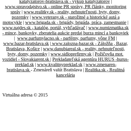
katalyzatorov-bratislava.sk - výkup katalyzátorov
|
www.spravodajstvo.sk - online PR správy, PR články, monitoring
správ
|
www.realitky.sk - reality, nehnuteľnosti, byty, domy,
pozemky
|
www.veterany.sk - starožitné a historické autá a
motocykle
|
www.brigada.sk - brigády, brigáda, práca, zamestnanie
|
www.najdes.sk - katalóg, portál, vyhľadávač
|
www.numizmatika.sk
- mince, bankovky, zberatelia aukcie predaj burza mincí a bankoviek
|
www.parfumylacno.sk - parfémy, parfumy, vône FM
|
www.bazar-bratislava.sk
|
www.zalozna-bazar.sk - Záložňa , Bazar,
Bratislava, Košice
|
www.danubiareal.sk - reality, nehnuteľnosti,
byty, domy, pozemky
|
www.sidloprefirmy.sk
|
Požičovňa mot.
vozidiel - Slovakiarent.sk
|
Prekladateľská agentúra HURUS -hurus-
preklad.sk
|
www.kvalitnypreklad.sk
|
www.zmenaren-
bratislava.sk
- Zmenáreň valút Bratislava |
Realitka.sk - Realitná
kancelária
VirtuáIna adresa © 2015