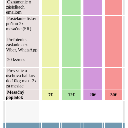
Oznámenie o
zásielkach
emailom
Posielanie listov
poštou 2x
mesačne (SR)
Prefotenie a
zaslanie cez
Viber, WhatsApp
20 ks/mes
Prevzatie a
úschova balíkov
do 10kg max. 2x
za mesiac
Mesačný
7€
12€
20€
30€
poplatok