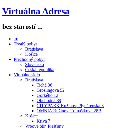
Virtuálna Adresa
bez starostí ...
◄
Trvalý pobyt
Bratislava
Košice
Prechodný pobyt
Slovensko
Česká republika
Virtuálne sídlo
Bratislava
Tichá 36
Groslingova 52
Gorkého 12
Obchodná 39
CITYPARK Ružinov, Plynárenská 3
OMNIA Ružinov, Tomašikova 28B
Košice
Krivá 7
Vrbové okr. Piešťany