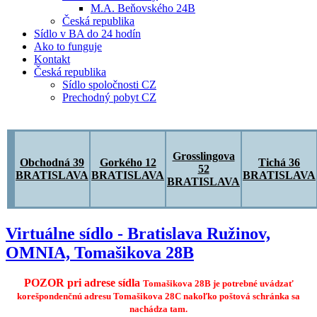
M.A. Beňovského 24B
Česká republika
Sídlo v BA do 24 hodín
Ako to funguje
Kontakt
Česká republika
Sídlo spoločnosti CZ
Prechodný pobyt CZ
Grosslingova
Obchodná 39
Gorkého 12
Tichá 36
52
BRATISLAVA
BRATISLAVA
BRATISLAVA
BRATISLAVA
Virtuálne sídlo - Bratislava Ružinov,
OMNIA, Tomašikova 28B
POZOR pri adrese sídla
Tomašikova 28B je potrebné uvádzať
korešpondenčnú adresu Tomašikova 28C nakoľko poštová schránka sa
nachádza tam.