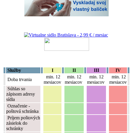
Služby
I
II
III
IV
min. 12
min. 12
min. 12
min. 12
Doba trvania
mesiacov
mesiacov
mesiacov
mesiacov
Súhlas so
zápisom adresy
sídla
Označenie -
poštová schránka
Príjem poštových
zásielok do
schránky