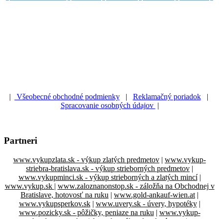
|
Všeobecné obchodné podmienky
|
Reklamačný poriadok
|
Spracovanie osobných údajov
|
Partneri
www.vykupzlata.sk - výkup zlatých predmetov
|
www.vykup-
striebra-bratislava.sk - výkup strieborných predmetov
|
www.vykupminci.sk - výkup strieborných a zlatých mincí
|
www.vykup.sk
|
www.zaloznanonstop.sk - záložňa na Obchodnej v
Bratislave, hotovosť na ruku
|
www.gold-ankauf-wien.at
|
www.vykupsperkov.sk
|
www.uvery.sk - úvery, hypotéky
|
www.pozicky.sk - pôžičky, peniaze na ruku
|
www.vykup-