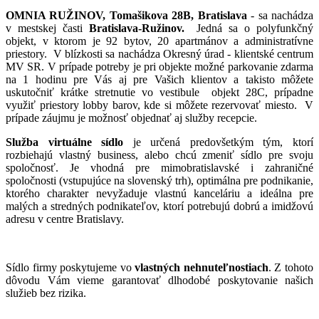
OMNIA RUŽINOV, Tomašikova 28B, Bratislava
- sa nachádza
v mestskej časti
Bratislava-Ružinov.
Jedná sa o polyfunkčný
objekt, v ktorom je 92 bytov, 20 apartmánov a administratívne
priestory. V blízkosti sa nachádza Okresný úrad - klientské centrum
MV SR. V prípade potreby je pri objekte možné parkovanie zdarma
na 1 hodinu pre Vás aj pre Vašich klientov a takisto môžete
uskutočniť krátke stretnutie vo vestibule objekt 28C, prípadne
využiť priestory lobby barov, kde si môžete rezervovať miesto. V
prípade záujmu je možnosť objednať aj služby recepcie.
Služba virtuálne sídlo
je určená predovšetkým tým, ktorí
rozbiehajú vlastný business, alebo chcú zmeniť sídlo pre svoju
spoločnosť. Je vhodná pre mimobratislavské i zahraničné
spoločnosti (vstupujúce na slovenský trh), optimálna pre podnikanie,
ktorého charakter nevyžaduje vlastnú kanceláriu a ideálna pre
malých a stredných podnikateľov, ktorí potrebujú dobrú a imidžovú
adresu v centre Bratislavy.
Sídlo firmy poskytujeme vo
vlastných nehnuteľnostiach
.
Z tohoto
dôvodu Vám vieme garantovať dlhodobé poskytovanie našich
služieb bez rizika.